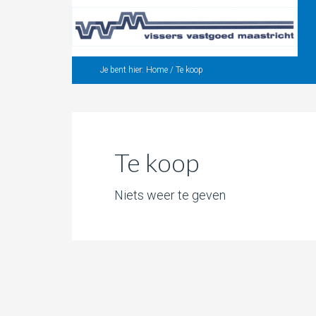
Je bent hier:
Home
/
Te koop
Te koop
Niets weer te geven