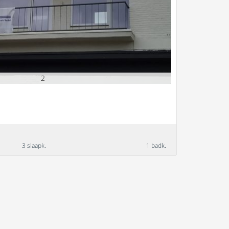
2
3 slaapk.
1 badk.