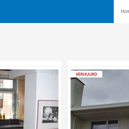
Ho
VERHUURD