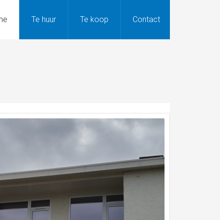
me
Te huur
Te koop
Contact